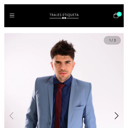
0
1
/
3