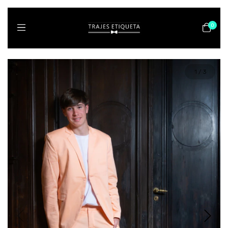
0
1
/
3